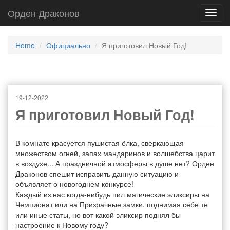
Орден Драконов
Toggl
navig
Home
Официально
Я приготовил Новый Год!
19-12-2022
Я приготовил Новый Год!
В комнате красуется пушистая ёлка, сверкающая
множеством огней, запах мандаринов и волшебства царит
в воздухе... А праздничной атмосферы в душе нет? Орден
Драконов спешит исправить данную ситуацию и
объявляет о новогоднем конкурсе!
Каждый из нас когда-нибудь пил магические эликсиры на
Чемпионат или на Призрачные замки, поднимая себе те
или иные статы, но вот какой эликсир поднял бы
настроение к Новому году?