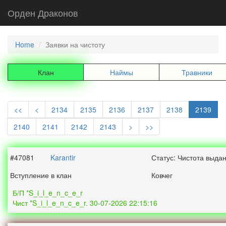
Орден Драконов
Home
Заявки на чистоту
Клан
Наймы
Травники
<<
<
2134
2135
2136
2137
2138
2139
2140
2141
2142
2143
>
>>
#47081
Karantir
Статус: Чистота выда
Вступление в клан
Ковчег
Б/П *S_i_l_e_n_c_e_r
Чист *S_i_l_e_n_c_e_r. 30-07-2026 22:15:16