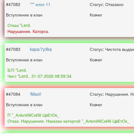
#47082
*** клон 11
Статус: Отказано
Вступление в клан
Ковчег
Отказ *Lerd.
Нарушение. Каторга.
#47083
kapa/7y3ka
Статус: Чистота выда
Вступление в клан
Ковчег
Б/П *Lerd.
Чист *Lerd.. 31-07-2026 08:59:34
#47084
!Maxi!
Статус: Нарушения. Н
Вступление в клан
Ковчег
П *_АлЬпИйСкИй ЦвЕтОк_
Отказ. Нарушения. Наказан каторгой *_АлЬпИйСкИй ЦвЕтОк_