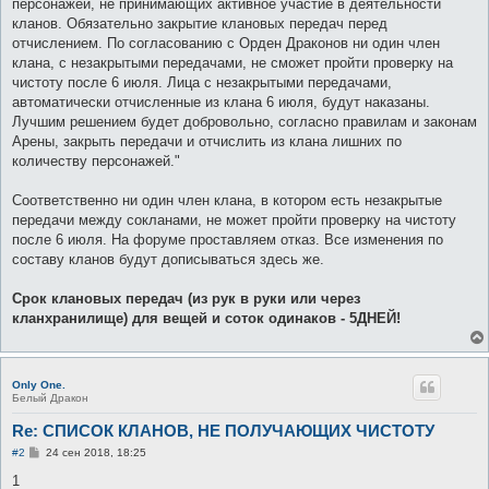
персонажей, не принимающих активное участие в деятельности
кланов. Обязательно закрытие клановых передач перед
отчислением. По согласованию с Орден Драконов ни один член
клана, с незакрытыми передачами, не сможет пройти проверку на
чистоту после 6 июля. Лица с незакрытыми передачами,
автоматически отчисленные из клана 6 июля, будут наказаны.
Лучшим решением будет добровольно, согласно правилам и законам
Арены, закрыть передачи и отчислить из клана лишних по
количеству персонажей."
Соответственно ни один член клана, в котором есть незакрытые
передачи между сокланами, не может пройти проверку на чистоту
после 6 июля. На форуме проставляем отказ. Все изменения по
составу кланов будут дописываться здесь же.
Срок клановых передач (из рук в руки или через
кланхранилище) для вещей и соток одинаков - 5ДНЕЙ!
Only One.
Белый Дракон
Re: СПИСОК КЛАНОВ, НЕ ПОЛУЧАЮЩИХ ЧИСТОТУ
С
#2
24 сен 2018, 18:25
о
о
1