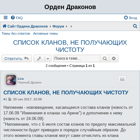
Орден Драконов
FAQ
Вход
Сайт Ордена Драконов
Форум
Темы без ответов
Активные темы
о
СПИСОК КЛАНОВ, НЕ ПОЛУЧАЮЩИХ
и
ЧИСТОТУ
с
к
Поиск
Расширенн
Ответить
2 сообщения • Страница
1
из
1
Lira
Черный Дракон
СПИСОК КЛАНОВ, НЕ ПОЛУЧАЮЩИХ ЧИСТОТУ
С
#1
20 сен 2017, 10:58
о
о
Напомним - нововведение, касающееся состава кланов (новость от
б
17.06.09 "Изменения в кланах на Арене") и дополнение к нему
щ
е
(новость от 24.06.09):
н
"Напоминаем, что с 6 июля состав кланов по пределу максимальной
и
е
численности будет приведен в порядок случайным образом. До
этого момента главы кланов могут сами отчислить из клана