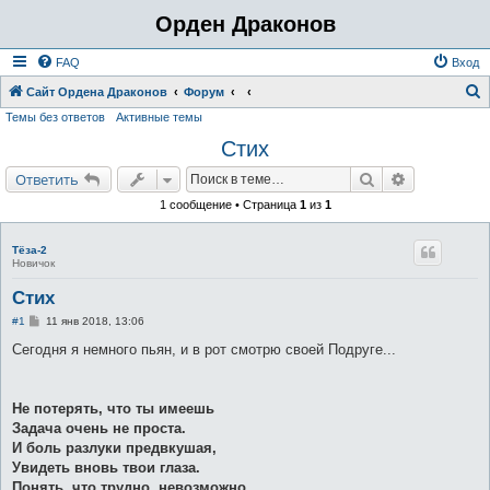
Орден Драконов
FAQ
Вход
Сайт Ордена Драконов
Форум
Темы без ответов
Активные темы
о
Стих
и
с
Поиск
Расширенн
Ответить
к
1 сообщение • Страница
1
из
1
Тёза-2
Новичок
Стих
С
#1
11 янв 2018, 13:06
о
о
Сегодня я немного пьян, и в рот смотрю своей Подруге...
б
щ
е
н
Не потерять, что ты имеешь
и
е
Задача очень не проста.
И боль разлуки предвкушая,
Увидеть вновь твои глаза.
Понять, что трудно, невозможно