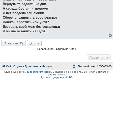
Вернуть те радостные дни.
А сердце бьется, и тревожит
И нет предела сей любви.
Сберечь, запрятать свое счастье
Понять, простить или уйти?
Взорвать свой мозг без сожаленья
И жизнь оставить на Пути…
Ответить
1 сообщение • Страница
1
из
1
Перейти
Сайт Ордена Драконов
Форум
Часовой пояс:
UTC+03:00
Style developer by
support forum tricolor
,
Создано на основе
phpBB
® Forum Software ©
phpBB Limited
Русская поддержка phpBB