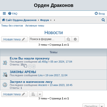
Орден Драконов
FAQ
Вход
Сайт Ордена Драконов
Форум
Темы без ответов
Активные темы
о
Новости
и
с
Поиск
Расширенный поис
Новая тема
к
3 темы • Страница
1
из
1
Темы
Если Вы нашли прокачку
Последнее сообщение
a5.455g
«
05 окт 2024, 17:04
Ответы:
15
1
2
ЗАКОНЫ АРЕНЫ
Последнее сообщение
Lira
«
19 сен 2017, 11:04
Застрял в магическом лесу
Последнее сообщение
Ancient
«
13 июн 2023, 18:45
Ответы:
1
Новая тема
3 темы • Страница
1
из
1
Перейти