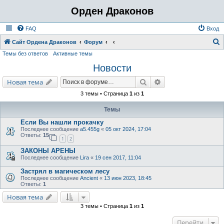
Орден Драконов
FAQ
Вход
Сайт Ордена Драконов
Форум
Темы без ответов
Активные темы
о
Новости
и
с
Поиск
Расширенный поис
Новая тема
к
3 темы • Страница
1
из
1
Темы
Если Вы нашли прокачку
Последнее сообщение
a5.455g
«
05 окт 2024, 17:04
Ответы:
15
1
2
ЗАКОНЫ АРЕНЫ
Последнее сообщение
Lira
«
19 сен 2017, 11:04
Застрял в магическом лесу
Последнее сообщение
Ancient
«
13 июн 2023, 18:45
Ответы:
1
Новая тема
3 темы • Страница
1
из
1
Перейти