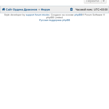
Перейти
Сайт Ордена Драконов
Форум
Часовой пояс:
UTC+03:00
Style developer by
support forum tricolor
,
Создано на основе
phpBB
® Forum Software ©
phpBB Limited
Русская поддержка phpBB