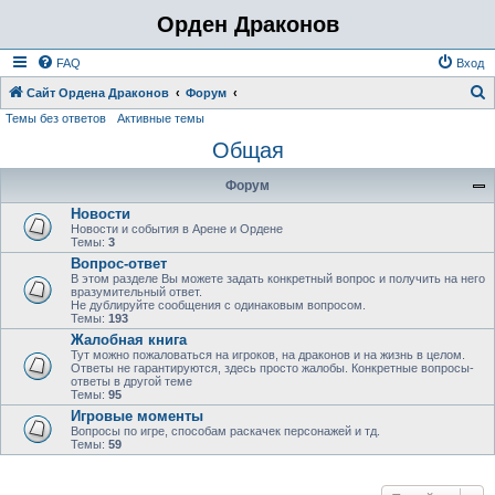
Орден Драконов
FAQ
Вход
Сайт Ордена Драконов
Форум
Темы без ответов
Активные темы
о
Общая
и
с
Форум
к
Новости
Новости и события в Арене и Ордене
Темы:
3
Вопрос-ответ
В этом разделе Вы можете задать конкретный вопрос и получить на него
вразумительный ответ.
Не дублируйте сообщения с одинаковым вопросом.
Темы:
193
Жалобная книга
Тут можно пожаловаться на игроков, на драконов и на жизнь в целом.
Ответы не гарантируются, здесь просто жалобы. Конкретные вопросы-
ответы в другой теме
Темы:
95
Игровые моменты
Вопросы по игре, способам раскачек персонажей и тд.
Темы:
59