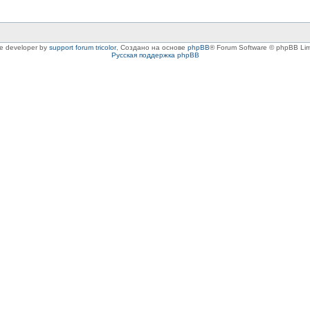
le developer by
support forum tricolor
,
Создано на основе
phpBB
® Forum Software © phpBB Lim
Русская поддержка phpBB