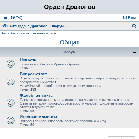
Орден Драконов
FAQ
Вход
Сайт Ордена Драконов
Форум
Темы без ответов
Активные темы
о
Общая
и
с
Форум
к
Новости
Новости и события в Арене и Ордене
Темы:
3
Вопрос-ответ
В этом разделе Вы можете задать конкретный вопрос и получить на него
вразумительный ответ.
Не дублируйте сообщения с одинаковым вопросом.
Темы:
193
Жалобная книга
Тут можно пожаловаться на игроков, на драконов и на жизнь в целом.
Ответы не гарантируются, здесь просто жалобы. Конкретные вопросы-
ответы в другой теме
Темы:
95
Игровые моменты
Вопросы по игре, способам раскачек персонажей и тд.
Темы:
59