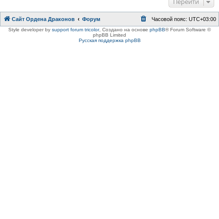
Перейти
Сайт Ордена Драконов
Форум
Часовой пояс:
UTC+03:00
Style developer by
support forum tricolor
,
Создано на основе
phpBB
® Forum Software ©
phpBB Limited
Русская поддержка phpBB