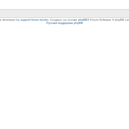
le developer by
support forum tricolor
,
Создано на основе
phpBB
® Forum Software © phpBB Lim
Русская поддержка phpBB