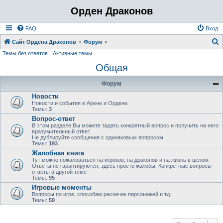
Орден Драконов
FAQ
Вход
Сайт Ордена Драконов
Форум
Темы без ответов
Активные темы
о
Общая
и
с
Форум
к
Новости
Новости и события в Арене и Ордене
Темы:
3
Вопрос-ответ
В этом разделе Вы можете задать конкретный вопрос и получить на него
вразумительный ответ.
Не дублируйте сообщения с одинаковым вопросом.
Темы:
193
Жалобная книга
Тут можно пожаловаться на игроков, на драконов и на жизнь в целом.
Ответы не гарантируются, здесь просто жалобы. Конкретные вопросы-
ответы в другой теме
Темы:
95
Игровые моменты
Вопросы по игре, способам раскачек персонажей и тд.
Темы:
59