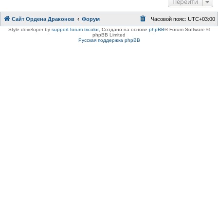
Перейти
Сайт Ордена Драконов
Форум
Часовой пояс:
UTC+03:00
Style developer by
support forum tricolor
,
Создано на основе
phpBB
® Forum Software ©
phpBB Limited
Русская поддержка phpBB