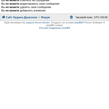
Вы
не можете
отвечать на сообщения
Вы
не можете
редактировать свои сообщения
Вы
не можете
удалять свои сообщения
Вы
не можете
добавлять вложения
Сайт Ордена Драконов
Форум
Часовой пояс:
UTC+03:00
Style developer by
support forum tricolor
,
Создано на основе
phpBB
® Forum Software ©
phpBB Limited
Русская поддержка phpBB