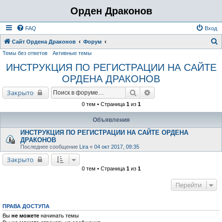
Орден Драконов
FAQ
Вход
Сайт Ордена Драконов
Форум
Темы без ответов
Активные темы
о
ИНСТРУКЦИЯ ПО РЕГИСТРАЦИИ НА САЙТЕ
и
ОРДЕНА ДРАКОНОВ
с
к
Поиск
Расширенный поиск
Закрыто
0 тем • Страница
1
из
1
Объявления
ИНСТРУКЦИЯ ПО РЕГИСТРАЦИИ НА САЙТЕ ОРДЕНА
ДРАКОНОВ
Последнее сообщение
Lira
«
04 окт 2017, 09:35
Закрыто
0 тем • Страница
1
из
1
Перейти
ПРАВА ДОСТУПА
Вы
не можете
начинать темы