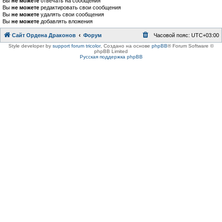
Вы
не можете
отвечать на сообщения
Вы
не можете
редактировать свои сообщения
Вы
не можете
удалять свои сообщения
Вы
не можете
добавлять вложения
Сайт Ордена Драконов
Форум
Часовой пояс:
UTC+03:00
Style developer by
support forum tricolor
,
Создано на основе
phpBB
® Forum Software ©
phpBB Limited
Русская поддержка phpBB