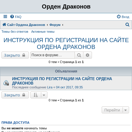
Орден Драконов
FAQ
Вход
Сайт Ордена Драконов
Форум
Темы без ответов
Активные темы
о
ИНСТРУКЦИЯ ПО РЕГИСТРАЦИИ НА САЙТЕ
и
ОРДЕНА ДРАКОНОВ
с
к
Поиск
Расширенный поиск
Закрыто
0 тем • Страница
1
из
1
Объявления
ИНСТРУКЦИЯ ПО РЕГИСТРАЦИИ НА САЙТЕ ОРДЕНА
ДРАКОНОВ
Последнее сообщение
Lira
«
04 окт 2017, 09:35
Закрыто
0 тем • Страница
1
из
1
Перейти
ПРАВА ДОСТУПА
Вы
не можете
начинать темы