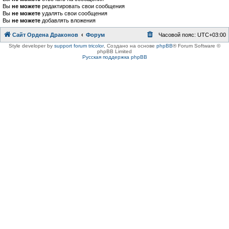
Вы
не можете
редактировать свои сообщения
Вы
не можете
удалять свои сообщения
Вы
не можете
добавлять вложения
Сайт Ордена Драконов
Форум
Часовой пояс:
UTC+03:00
Style developer by
support forum tricolor
,
Создано на основе
phpBB
® Forum Software ©
phpBB Limited
Русская поддержка phpBB