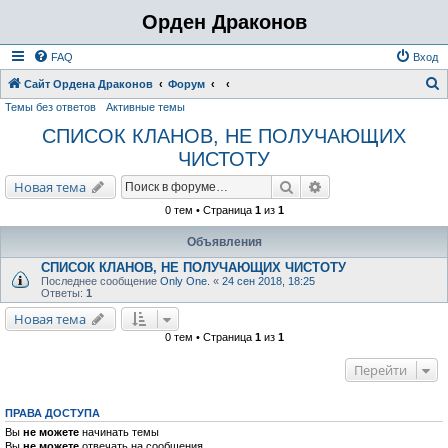
Орден Драконов
FAQ
Вход
Сайт Ордена Драконов
Форум
Темы без ответов
Активные темы
о
СПИСОК КЛАНОВ, НЕ ПОЛУЧАЮЩИХ
и
ЧИСТОТУ
с
к
Поиск
Расширенный поис
Новая тема
0 тем • Страница
1
из
1
Объявления
СПИСОК КЛАНОВ, НЕ ПОЛУЧАЮЩИХ ЧИСТОТУ
Последнее сообщение
Only One.
«
24 сен 2018, 18:25
Ответы:
1
Новая тема
0 тем • Страница
1
из
1
Перейти
ПРАВА ДОСТУПА
Вы
не можете
начинать темы
Вы
не можете
отвечать на сообщения