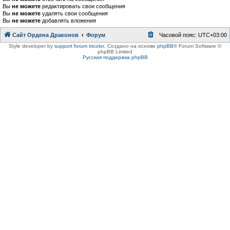
Вы
не можете
редактировать свои сообщения
Вы
не можете
удалять свои сообщения
Вы
не можете
добавлять вложения
Сайт Ордена Драконов
Форум
Часовой пояс:
UTC+03:00
Style developer by
support forum tricolor
,
Создано на основе
phpBB
® Forum Software ©
phpBB Limited
Русская поддержка phpBB