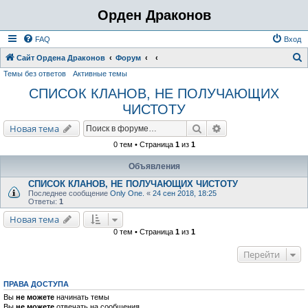
Орден Драконов
FAQ
Вход
Сайт Ордена Драконов
Форум
Темы без ответов
Активные темы
о
СПИСОК КЛАНОВ, НЕ ПОЛУЧАЮЩИХ
и
ЧИСТОТУ
с
к
Поиск
Расширенный поис
Новая тема
0 тем • Страница
1
из
1
Объявления
СПИСОК КЛАНОВ, НЕ ПОЛУЧАЮЩИХ ЧИСТОТУ
Последнее сообщение
Only One.
«
24 сен 2018, 18:25
Ответы:
1
Новая тема
0 тем • Страница
1
из
1
Перейти
ПРАВА ДОСТУПА
Вы
не можете
начинать темы
Вы
не можете
отвечать на сообщения