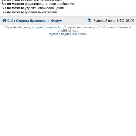
Вы
не можете
редактировать свои сообщения
Вы
не можете
удалять свои сообщения
Вы
не можете
добавлять вложения
Сайт Ордена Драконов
Форум
Часовой пояс:
UTC+03:00
Style developer by
support forum tricolor
,
Создано на основе
phpBB
® Forum Software ©
phpBB Limited
Русская поддержка phpBB