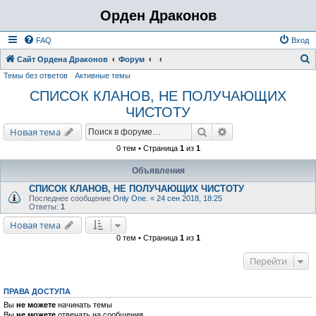
Орден Драконов
FAQ
Вход
Сайт Ордена Драконов
Форум
Темы без ответов
Активные темы
о
СПИСОК КЛАНОВ, НЕ ПОЛУЧАЮЩИХ
и
ЧИСТОТУ
с
к
Поиск
Расширенный поис
Новая тема
0 тем • Страница
1
из
1
Объявления
СПИСОК КЛАНОВ, НЕ ПОЛУЧАЮЩИХ ЧИСТОТУ
Последнее сообщение
Only One.
«
24 сен 2018, 18:25
Ответы:
1
Новая тема
0 тем • Страница
1
из
1
Перейти
ПРАВА ДОСТУПА
Вы
не можете
начинать темы
Вы
не можете
отвечать на сообщения