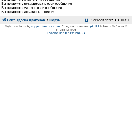
Вы
не можете
редактировать свои сообщения
Вы
не можете
удалять свои сообщения
Вы
не можете
добавлять вложения
Сайт Ордена Драконов
Форум
Часовой пояс:
UTC+03:00
Style developer by
support forum tricolor
,
Создано на основе
phpBB
® Forum Software ©
phpBB Limited
Русская поддержка phpBB