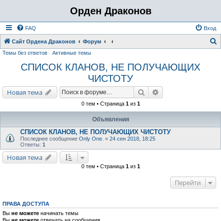
Орден Драконов
FAQ
Вход
Сайт Ордена Драконов
Форум
Темы без ответов
Активные темы
о
СПИСОК КЛАНОВ, НЕ ПОЛУЧАЮЩИХ
и
ЧИСТОТУ
с
к
Поиск
Расширенный поис
Новая тема
0 тем • Страница
1
из
1
Объявления
СПИСОК КЛАНОВ, НЕ ПОЛУЧАЮЩИХ ЧИСТОТУ
Последнее сообщение
Only One.
«
24 сен 2018, 18:25
Ответы:
1
Новая тема
0 тем • Страница
1
из
1
Перейти
ПРАВА ДОСТУПА
Вы
не можете
начинать темы
Вы
не можете
отвечать на сообщения