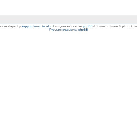
le developer by
support forum tricolor
,
Создано на основе
phpBB
® Forum Software © phpBB Lim
Русская поддержка phpBB