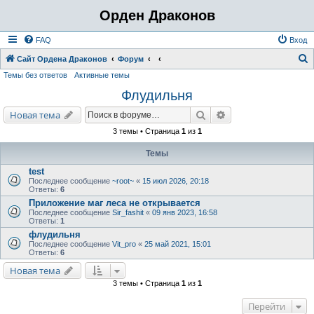
Орден Драконов
FAQ
Вход
Сайт Ордена Драконов
Форум
Темы без ответов
Активные темы
о
Флудильня
и
с
Поиск
Расширенный поис
Новая тема
к
3 темы • Страница
1
из
1
Темы
test
Последнее сообщение
~root~
«
15 июл 2026, 20:18
Ответы:
6
Приложение маг леса не открывается
Последнее сообщение
Sir_fashit
«
09 янв 2023, 16:58
Ответы:
1
флудильня
Последнее сообщение
Vit_pro
«
25 май 2021, 15:01
Ответы:
6
Новая тема
3 темы • Страница
1
из
1
Перейти