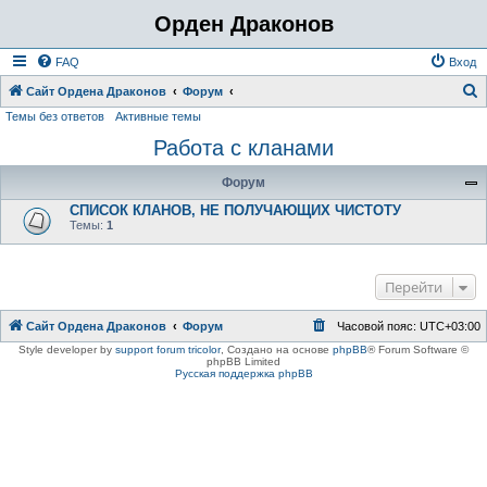
Орден Драконов
FAQ
Вход
Сайт Ордена Драконов
Форум
Темы без ответов
Активные темы
о
Работа с кланами
и
с
Форум
к
СПИСОК КЛАНОВ, НЕ ПОЛУЧАЮЩИХ ЧИСТОТУ
Темы:
1
Перейти
Сайт Ордена Драконов
Форум
Часовой пояс:
UTC+03:00
Style developer by
support forum tricolor
,
Создано на основе
phpBB
® Forum Software ©
phpBB Limited
Русская поддержка phpBB