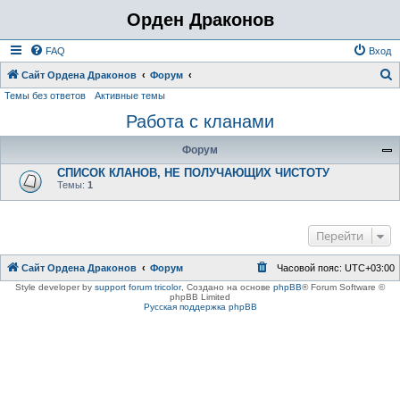
Орден Драконов
FAQ
Вход
Сайт Ордена Драконов
Форум
Темы без ответов
Активные темы
о
Работа с кланами
и
с
Форум
к
СПИСОК КЛАНОВ, НЕ ПОЛУЧАЮЩИХ ЧИСТОТУ
Темы:
1
Перейти
Сайт Ордена Драконов
Форум
Часовой пояс:
UTC+03:00
Style developer by
support forum tricolor
,
Создано на основе
phpBB
® Forum Software ©
phpBB Limited
Русская поддержка phpBB