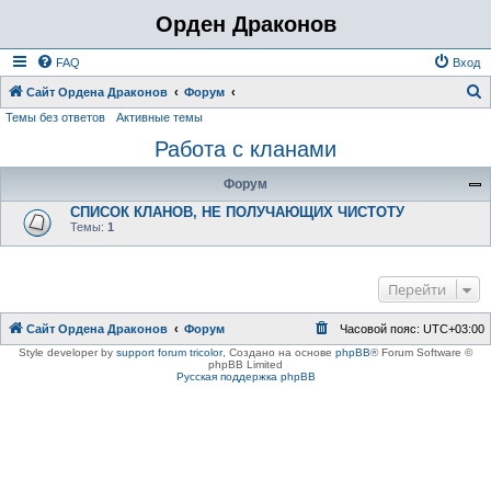
Орден Драконов
FAQ
Вход
Сайт Ордена Драконов
Форум
Темы без ответов
Активные темы
о
Работа с кланами
и
с
Форум
к
СПИСОК КЛАНОВ, НЕ ПОЛУЧАЮЩИХ ЧИСТОТУ
Темы:
1
Перейти
Сайт Ордена Драконов
Форум
Часовой пояс:
UTC+03:00
Style developer by
support forum tricolor
,
Создано на основе
phpBB
® Forum Software ©
phpBB Limited
Русская поддержка phpBB