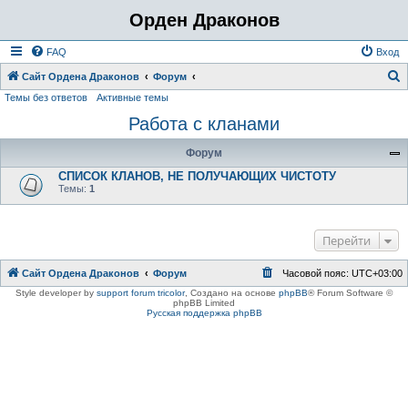
Орден Драконов
FAQ
Вход
Сайт Ордена Драконов
Форум
Темы без ответов
Активные темы
о
Работа с кланами
и
с
Форум
к
СПИСОК КЛАНОВ, НЕ ПОЛУЧАЮЩИХ ЧИСТОТУ
Темы:
1
Перейти
Сайт Ордена Драконов
Форум
Часовой пояс:
UTC+03:00
Style developer by
support forum tricolor
,
Создано на основе
phpBB
® Forum Software ©
phpBB Limited
Русская поддержка phpBB