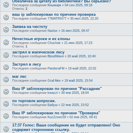
Обезличка за цитату из библиотеки? Вы серьезно?
Последнее сообщение
Кошмарк
«
04 сен 2025, 09:18
Ответы:
2
ваш ip заблокирован по причине проверка
Последнее сообщение
77MATRIX77
«
30 июл 2025, 22:20
Заявка на чистоту
Последнее сообщение
Nazlux
«
16 июл 2025, 09:47
Нечестные игроки и их клоны
Последнее сообщение
Chuchuk
«
21 июн 2025, 17:23
Ответы:
1
застрял в магическом лесу
Последнее сообщение
BloodWave
«
20 май 2025, 10:40
Застрял в лесу
Последнее сообщение
PandoraFM
«
19 май 2025, 22:02
маг лес
Последнее сообщение
Graf Alex
«
19 май 2025, 15:54
Ваш IP заблокирован по причине "Рассадник"
Последнее сообщение
kwazzi
«
30 янв 2025, 18:04
по торговле аопросик.
Последнее сообщение
Бабуш
«
22 янв 2025, 23:52
Ваш IP заблокирован по причине "Проверка"
Последнее сообщение
KuzZznec59
«
02 янв 2025, 09:41
17:37 Голос: Ваше сообщение не будет отправлено! Оно
содержит стороннюю ссылку.