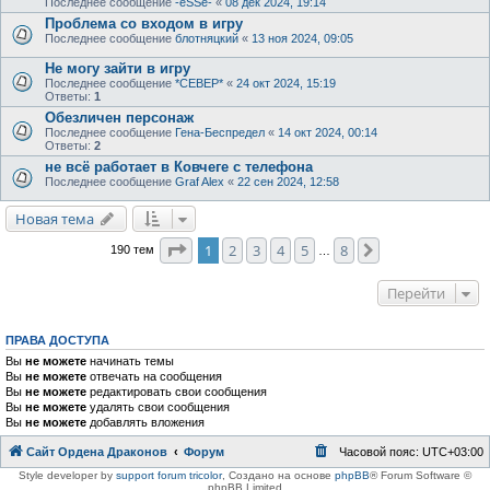
Последнее сообщение
-eSSe-
«
08 дек 2024, 19:14
Проблема со входом в игру
Последнее сообщение
блотняцкий
«
13 ноя 2024, 09:05
Не могу зайти в игру
Последнее сообщение
*СЕВЕР*
«
24 окт 2024, 15:19
Ответы:
1
Обезличен персонаж
Последнее сообщение
Гена-Беспредел
«
14 окт 2024, 00:14
Ответы:
2
не всё работает в Ковчеге с телефона
Последнее сообщение
Graf Alex
«
22 сен 2024, 12:58
Новая тема
Страница
1
из
8
1
2
3
4
5
8
След.
190 тем
…
Перейти
ПРАВА ДОСТУПА
Вы
не можете
начинать темы
Вы
не можете
отвечать на сообщения
Вы
не можете
редактировать свои сообщения
Вы
не можете
удалять свои сообщения
Вы
не можете
добавлять вложения
Сайт Ордена Драконов
Форум
Часовой пояс:
UTC+03:00
Style developer by
support forum tricolor
,
Создано на основе
phpBB
® Forum Software ©
phpBB Limited