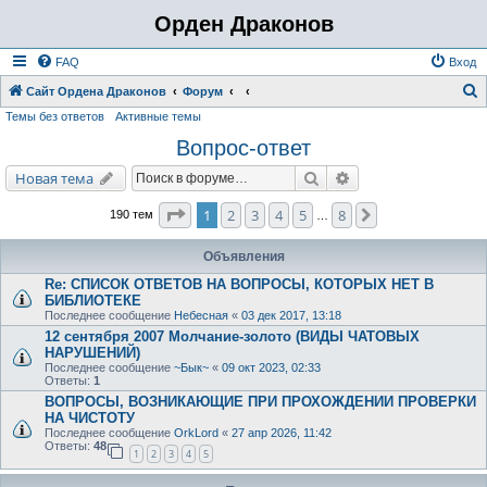
Орден Драконов
FAQ
Вход
Сайт Ордена Драконов
Форум
Темы без ответов
Активные темы
о
Вопрос-ответ
и
с
Поиск
Расширенный поис
Новая тема
к
Страница
1
из
8
1
2
3
4
5
8
След.
190 тем
…
Объявления
Re: СПИСОК ОТВЕТОВ НА ВОПРОСЫ, КОТОРЫХ НЕТ В
БИБЛИОТЕКЕ
Последнее сообщение
Небесная
«
03 дек 2017, 13:18
12 сентября 2007 Молчание-золото (ВИДЫ ЧАТОВЫХ
НАРУШЕНИЙ)
Последнее сообщение
~Бык~
«
09 окт 2023, 02:33
Ответы:
1
ВОПРОСЫ, ВОЗНИКАЮЩИЕ ПРИ ПРОХОЖДЕНИИ ПРОВЕРКИ
НА ЧИСТОТУ
Последнее сообщение
OrkLord
«
27 апр 2026, 11:42
Ответы:
48
1
2
3
4
5