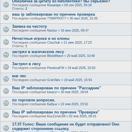
Обезличка за цитату из библиотеки? Вы серьезно?
Последнее сообщение
Кошмарк
«
04 сен 2025, 09:18
Ответы:
2
ваш ip заблокирован по причине проверка
Последнее сообщение
77MATRIX77
«
30 июл 2025, 22:20
Заявка на чистоту
Последнее сообщение
Nazlux
«
16 июл 2025, 09:47
Нечестные игроки и их клоны
Последнее сообщение
Chuchuk
«
21 июн 2025, 17:23
Ответы:
1
застрял в магическом лесу
Последнее сообщение
BloodWave
«
20 май 2025, 10:40
Застрял в лесу
Последнее сообщение
PandoraFM
«
19 май 2025, 22:02
маг лес
Последнее сообщение
Graf Alex
«
19 май 2025, 15:54
Ваш IP заблокирован по причине "Рассадник"
Последнее сообщение
kwazzi
«
30 янв 2025, 18:04
по торговле аопросик.
Последнее сообщение
Бабуш
«
22 янв 2025, 23:52
Ваш IP заблокирован по причине "Проверка"
Последнее сообщение
KuzZznec59
«
02 янв 2025, 09:41
17:37 Голос: Ваше сообщение не будет отправлено! Оно
содержит стороннюю ссылку.