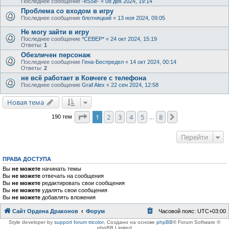
Последнее сообщение
-eSSe-
«
08 дек 2024, 19:14
Проблема со входом в игру
Последнее сообщение
блотняцкий
«
13 ноя 2024, 09:05
Не могу зайти в игру
Последнее сообщение
*СЕВЕР*
«
24 окт 2024, 15:19
Ответы:
1
Обезличен персонаж
Последнее сообщение
Гена-Беспредел
«
14 окт 2024, 00:14
Ответы:
2
не всё работает в Ковчеге с телефона
Последнее сообщение
Graf Alex
«
22 сен 2024, 12:58
Новая тема
Страница
1
из
8
1
2
3
4
5
8
След.
190 тем
…
Перейти
ПРАВА ДОСТУПА
Вы
не можете
начинать темы
Вы
не можете
отвечать на сообщения
Вы
не можете
редактировать свои сообщения
Вы
не можете
удалять свои сообщения
Вы
не можете
добавлять вложения
Сайт Ордена Драконов
Форум
Часовой пояс:
UTC+03:00
Style developer by
support forum tricolor
,
Создано на основе
phpBB
® Forum Software ©
phpBB Limited