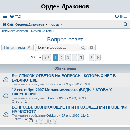
Орден Драконов
FAQ
Вход
Сайт Ордена Драконов
Форум
Темы без ответов
Активные темы
о
Вопрос-ответ
и
с
Поиск
Расширенный поис
Новая тема
к
Страница
1
из
8
1
2
3
4
5
8
След.
190 тем
…
Объявления
Re: СПИСОК ОТВЕТОВ НА ВОПРОСЫ, КОТОРЫХ НЕТ В
БИБЛИОТЕКЕ
Последнее сообщение
Небесная
«
03 дек 2017, 13:18
12 сентября 2007 Молчание-золото (ВИДЫ ЧАТОВЫХ
НАРУШЕНИЙ)
Последнее сообщение
~Бык~
«
09 окт 2023, 02:33
Ответы:
1
ВОПРОСЫ, ВОЗНИКАЮЩИЕ ПРИ ПРОХОЖДЕНИИ ПРОВЕРКИ
НА ЧИСТОТУ
Последнее сообщение
OrkLord
«
27 апр 2026, 11:42
Ответы:
48
1
2
3
4
5