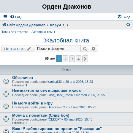
Орден Драконов
FAQ
Вход
Сайт Ордена Драконов
Форум
Темы без ответов
Активные темы
о
Жалобная книга
и
с
Поиск
Расширенный поис
Новая тема
к
1
2
3
4
След.
95 тем
Темы
Обезличен
Последнее сообщение
kanibajl33
«
26 апр 2026, 18:23
Ответы:
1
Неизвестно за что выданная молча
Последнее сообщение
Last_Dark_Ronin
«
02 фев 2026, 09:55
Не могу войти в игру
Последнее сообщение
Невский-62
«
27 янв 2026, 05:23
Молча с пометкой (Слив боя)
Последнее сообщение
*СЕВЕР*
«
05 мар 2025, 15:43
Ответы:
5
Ваш IP заблокирован по причине "Рассадник"
Последнее сообщение
kwazzi
«
30 янв 2025, 18:34