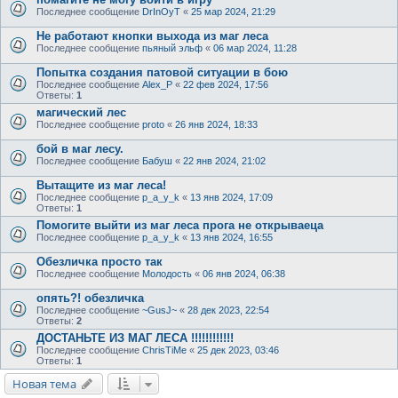
Последнее сообщение
DrInOyT
«
25 мар 2024, 21:29
Не работают кнопки выхода из маг леса
Последнее сообщение
пьяный эльф
«
06 мар 2024, 11:28
Попытка создания патовой ситуации в бою
Последнее сообщение
Alex_P
«
22 фев 2024, 17:56
Ответы:
1
магический лес
Последнее сообщение
proto
«
26 янв 2024, 18:33
бой в маг лесу.
Последнее сообщение
Бабуш
«
22 янв 2024, 21:02
Вытащите из маг леса!
Последнее сообщение
p_a_y_k
«
13 янв 2024, 17:09
Ответы:
1
Помогите выйти из маг леса прога не открываеца
Последнее сообщение
p_a_y_k
«
13 янв 2024, 16:55
Обезличка просто так
Последнее сообщение
Молодость
«
06 янв 2024, 06:38
опять?! обезличка
Последнее сообщение
~GusJ~
«
28 дек 2023, 22:54
Ответы:
2
ДОСТАНЬТЕ ИЗ МАГ ЛЕСА !!!!!!!!!!!!
Последнее сообщение
ChrisTiMe
«
25 дек 2023, 03:46
Ответы:
1
Новая тема