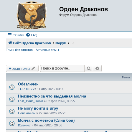
Орден Драконов
Форум Ордена Драконов
Ссылки
FAQ
Сайт Ордена Драконов
Форум
Темы без ответов
Активные темы
Поиск
Расширенный по
Новая тема
Темы
Обезличен
TURBOSS
»
11 апр 2026, 03:05
Неизвестно за что выданная молча
Last_Dark_Ronin
»
02 фев 2026, 09:55
Не могу войти в игру
Невский-62
»
27 янв 2026, 05:23
Молча с пометкой (Слив боя)
!Слоник!
»
04 мар 2025, 20:06