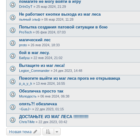
помагите не могу войти в игру
DrInOyT
»
25 мар 2024, 21:29
Не работают кнопки выхода из маг леса
пьяный эльф
»
06 мар 2024, 11:28
Попытка создания патовой ситуации в бою
ProTech
»
05 фев 2024, 07:03
магический лес
proto
»
26 янв 2024, 18:33
бой в маг лесу.
Бабуш
»
22 янв 2024, 21:02
Вытащите из маг леса!
Legion_Commander
»
24 дек 2023, 14:48
Помогите выйти из маг леса прога не открываеца
p_a_y_k
»
13 янв 2024, 16:55
Обезличка просто так
Молодость
»
06 янв 2024, 06:38
опять?! обезличка
~GusJ~
»
22 дек 2023, 01:15
ДОСТАНЬТЕ ИЗ МАГ ЛЕСА !!!!!!!!!!!!
ChrisTiMe
»
22 дек 2023, 03:42
Новая тема