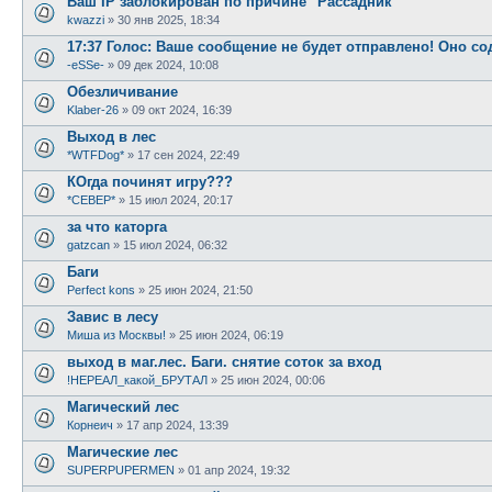
Ваш IP заблокирован по причине "Рассадник"
kwazzi
»
30 янв 2025, 18:34
17:37 Голос: Ваше сообщение не будет отправлено! Оно с
-eSSe-
»
09 дек 2024, 10:08
Обезличивание
Klaber-26
»
09 окт 2024, 16:39
Выход в лес
*WTFDog*
»
17 сен 2024, 22:49
КОгда починят игру???
*СЕВЕР*
»
15 июл 2024, 20:17
за что каторга
gatzcan
»
15 июл 2024, 06:32
Баги
Perfect kons
»
25 июн 2024, 21:50
Завис в лесу
Миша из Москвы!
»
25 июн 2024, 06:19
выход в маг.лес. Баги. снятие соток за вход
!НЕРЕАЛ_какой_БРУТАЛ
»
25 июн 2024, 00:06
Магический лес
Корнеич
»
17 апр 2024, 13:39
Магические лес
SUPERPUPERMEN
»
01 апр 2024, 19:32