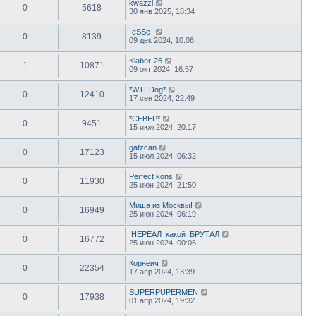
kwazzi
0
5618
30 янв 2025, 18:34
-eSSe-
0
8139
09 дек 2024, 10:08
Klaber-26
1
10871
09 окт 2024, 16:57
*WTFDog*
0
12410
17 сен 2024, 22:49
*СЕВЕР*
0
9451
15 июл 2024, 20:17
gatzcan
0
17123
15 июл 2024, 06:32
Perfect kons
0
11930
25 июн 2024, 21:50
Миша из Москвы!
0
16949
25 июн 2024, 06:19
!НЕРЕАЛ_какой_БРУТАЛ
0
16772
25 июн 2024, 00:06
Корнеич
0
22354
17 апр 2024, 13:39
SUPERPUPERMEN
0
17938
01 апр 2024, 19:32