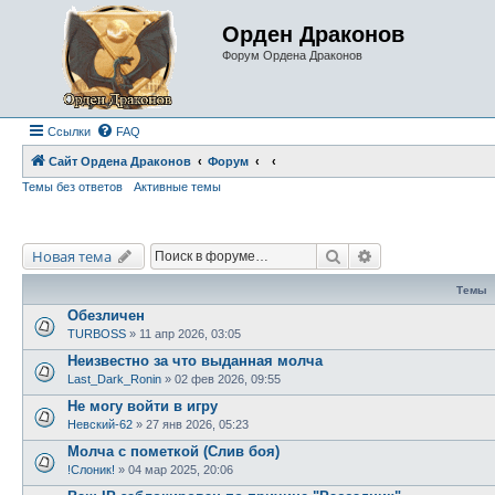
Орден Драконов
Форум Ордена Драконов
Ссылки
FAQ
Сайт Ордена Драконов
Форум
Темы без ответов
Активные темы
Поиск
Расширенный по
Новая тема
Темы
Обезличен
TURBOSS
»
11 апр 2026, 03:05
Неизвестно за что выданная молча
Last_Dark_Ronin
»
02 фев 2026, 09:55
Не могу войти в игру
Невский-62
»
27 янв 2026, 05:23
Молча с пометкой (Слив боя)
!Слоник!
»
04 мар 2025, 20:06