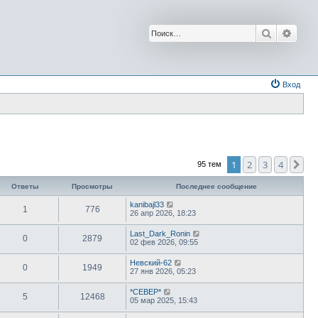
Поиск
Расш
Вход
1
2
3
4
Сл
95 тем
Ответы
Просмотры
Последнее сообщение
kanibajl33
1
776
26 апр 2026, 18:23
Last_Dark_Ronin
0
2879
02 фев 2026, 09:55
Невский-62
0
1949
27 янв 2026, 05:23
*СЕВЕР*
5
12468
05 мар 2025, 15:43