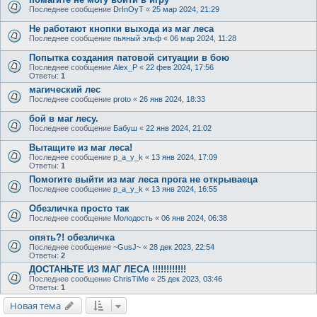
Последнее сообщение
DrInOyT
«
25 мар 2024, 21:29
Не работают кнопки выхода из маг леса
Последнее сообщение
пьяный эльф
«
06 мар 2024, 11:28
Попытка создания патовой ситуации в бою
Последнее сообщение
Alex_P
«
22 фев 2024, 17:56
Ответы:
1
магический лес
Последнее сообщение
proto
«
26 янв 2024, 18:33
бой в маг лесу.
Последнее сообщение
Бабуш
«
22 янв 2024, 21:02
Вытащите из маг леса!
Последнее сообщение
p_a_y_k
«
13 янв 2024, 17:09
Ответы:
1
Помогите выйти из маг леса прога не открываеца
Последнее сообщение
p_a_y_k
«
13 янв 2024, 16:55
Обезличка просто так
Последнее сообщение
Молодость
«
06 янв 2024, 06:38
опять?! обезличка
Последнее сообщение
~GusJ~
«
28 дек 2023, 22:54
Ответы:
2
ДОСТАНЬТЕ ИЗ МАГ ЛЕСА !!!!!!!!!!!!
Последнее сообщение
ChrisTiMe
«
25 дек 2023, 03:46
Ответы:
1
Новая тема