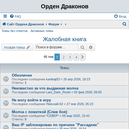
Орден Драконов
FAQ
Вход
Сайт Ордена Драконов
Форум
Темы без ответов
Активные темы
о
Жалобная книга
и
с
Поиск
Расширенный поис
Новая тема
к
1
2
3
4
След.
95 тем
Темы
Обезличен
Последнее сообщение
kanibajl33
«
26 апр 2026, 18:23
Ответы:
1
Неизвестно за что выданная молча
Последнее сообщение
Last_Dark_Ronin
«
02 фев 2026, 09:55
Не могу войти в игру
Последнее сообщение
Невский-62
«
27 янв 2026, 05:23
Молча с пометкой (Слив боя)
Последнее сообщение
*СЕВЕР*
«
05 мар 2025, 15:43
Ответы:
5
Ваш IP заблокирован по причине "Рассадник"
Последнее сообщение
kwazzi
«
30 янв 2025, 18:34