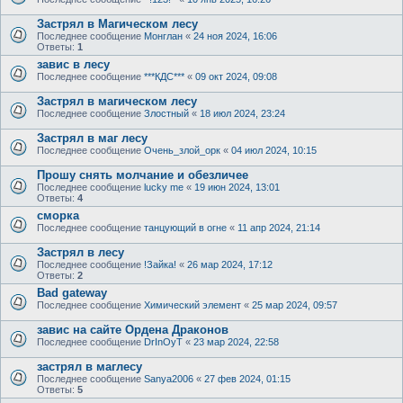
Застрял в Магическом лесу
Последнее сообщение
Монглан
«
24 ноя 2024, 16:06
Ответы:
1
завис в лесу
Последнее сообщение
***КДС***
«
09 окт 2024, 09:08
Застрял в магическом лесу
Последнее сообщение
Злостный
«
18 июл 2024, 23:24
Застрял в маг лесу
Последнее сообщение
Очень_злой_орк
«
04 июл 2024, 10:15
Прошу снять молчание и обезличее
Последнее сообщение
lucky me
«
19 июн 2024, 13:01
Ответы:
4
сморка
Последнее сообщение
танцующий в огне
«
11 апр 2024, 21:14
Застрял в лесу
Последнее сообщение
!Зайка!
«
26 мар 2024, 17:12
Ответы:
2
Bad gateway
Последнее сообщение
Химический элемент
«
25 мар 2024, 09:57
завис на сайте Ордена Драконов
Последнее сообщение
DrInOyT
«
23 мар 2024, 22:58
застрял в маглесу
Последнее сообщение
Sanya2006
«
27 фев 2024, 01:15
Ответы:
5