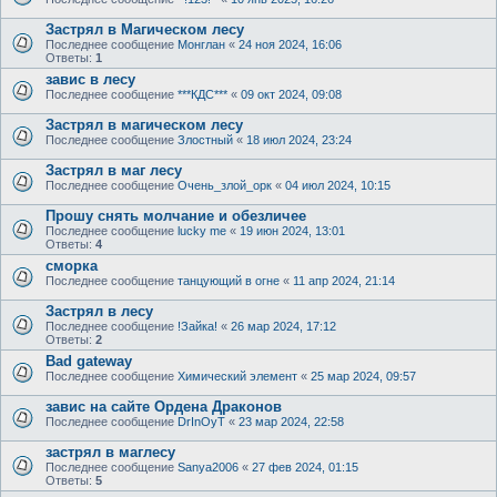
Застрял в Магическом лесу
Последнее сообщение
Монглан
«
24 ноя 2024, 16:06
Ответы:
1
завис в лесу
Последнее сообщение
***КДС***
«
09 окт 2024, 09:08
Застрял в магическом лесу
Последнее сообщение
Злостный
«
18 июл 2024, 23:24
Застрял в маг лесу
Последнее сообщение
Очень_злой_орк
«
04 июл 2024, 10:15
Прошу снять молчание и обезличее
Последнее сообщение
lucky me
«
19 июн 2024, 13:01
Ответы:
4
сморка
Последнее сообщение
танцующий в огне
«
11 апр 2024, 21:14
Застрял в лесу
Последнее сообщение
!Зайка!
«
26 мар 2024, 17:12
Ответы:
2
Bad gateway
Последнее сообщение
Химический элемент
«
25 мар 2024, 09:57
завис на сайте Ордена Драконов
Последнее сообщение
DrInOyT
«
23 мар 2024, 22:58
застрял в маглесу
Последнее сообщение
Sanya2006
«
27 фев 2024, 01:15
Ответы:
5