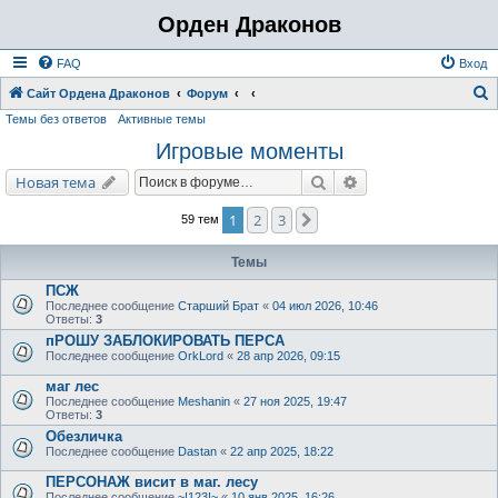
Орден Драконов
FAQ
Вход
Сайт Ордена Драконов
Форум
Темы без ответов
Активные темы
о
Игровые моменты
и
с
Поиск
Расширенный поис
Новая тема
к
1
2
3
След.
59 тем
Темы
ПСЖ
Последнее сообщение
Старший Брат
«
04 июл 2026, 10:46
Ответы:
3
пРОШУ ЗАБЛОКИРОВАТЬ ПЕРСА
Последнее сообщение
OrkLord
«
28 апр 2026, 09:15
маг лес
Последнее сообщение
Meshanin
«
27 ноя 2025, 19:47
Ответы:
3
Обезличка
Последнее сообщение
Dastan
«
22 апр 2025, 18:22
ПЕРСОНАЖ висит в маг. лесу
Последнее сообщение
~!123!~
«
10 янв 2025, 16:26