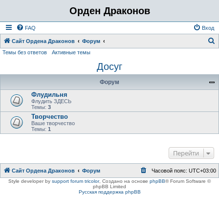
Орден Драконов
FAQ
Вход
Сайт Ордена Драконов
Форум
Темы без ответов
Активные темы
о
Досуг
и
с
Форум
к
Флудильня
Флудить ЗДЕСЬ
Темы:
3
Творчество
Ваше творчество
Темы:
1
Перейти
Сайт Ордена Драконов
Форум
Часовой пояс:
UTC+03:00
Style developer by
support forum tricolor
,
Создано на основе
phpBB
® Forum Software ©
phpBB Limited
Русская поддержка phpBB