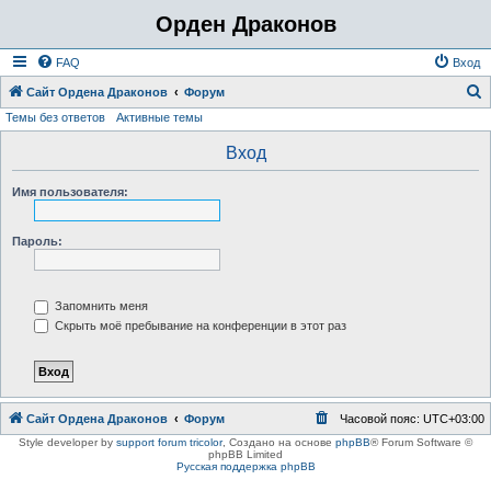
Орден Драконов
FAQ
Вход
Сайт Ордена Драконов
Форум
Темы без ответов
Активные темы
о
и
Вход
с
Имя пользователя:
к
Пароль:
Запомнить меня
Скрыть моё пребывание на конференции в этот раз
Сайт Ордена Драконов
Форум
Часовой пояс:
UTC+03:00
Style developer by
support forum tricolor
,
Создано на основе
phpBB
® Forum Software ©
phpBB Limited
Русская поддержка phpBB