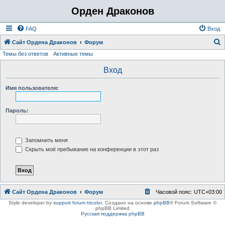
Орден Драконов
FAQ
Вход
Сайт Ордена Драконов
Форум
Темы без ответов
Активные темы
о
и
Вход
с
Имя пользователя:
к
Пароль:
Запомнить меня
Скрыть моё пребывание на конференции в этот раз
Сайт Ордена Драконов
Форум
Часовой пояс:
UTC+03:00
Style developer by
support forum tricolor
,
Создано на основе
phpBB
® Forum Software ©
phpBB Limited
Русская поддержка phpBB