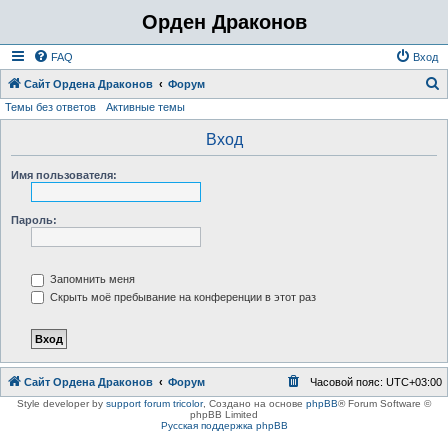
Орден Драконов
FAQ
Вход
Сайт Ордена Драконов
Форум
Темы без ответов
Активные темы
о
и
Вход
с
Имя пользователя:
к
Пароль:
Запомнить меня
Скрыть моё пребывание на конференции в этот раз
Сайт Ордена Драконов
Форум
Часовой пояс:
UTC+03:00
Style developer by
support forum tricolor
,
Создано на основе
phpBB
® Forum Software ©
phpBB Limited
Русская поддержка phpBB