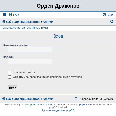
Орден Драконов
FAQ
Вход
Сайт Ордена Драконов
Форум
Темы без ответов
Активные темы
о
и
Вход
с
Имя пользователя:
к
Пароль:
Запомнить меня
Скрыть моё пребывание на конференции в этот раз
Сайт Ордена Драконов
Форум
Часовой пояс:
UTC+03:00
Style developer by
support forum tricolor
,
Создано на основе
phpBB
® Forum Software ©
phpBB Limited
Русская поддержка phpBB