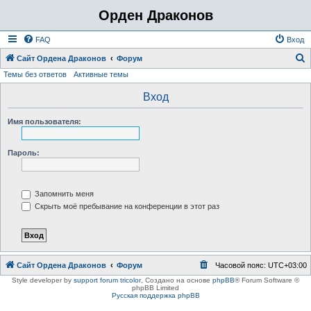
Орден Драконов
FAQ
Вход
Сайт Ордена Драконов
Форум
Темы без ответов
Активные темы
о
и
Вход
с
Имя пользователя:
к
Пароль:
Запомнить меня
Скрыть моё пребывание на конференции в этот раз
Сайт Ордена Драконов
Форум
Часовой пояс:
UTC+03:00
Style developer by
support forum tricolor
,
Создано на основе
phpBB
® Forum Software ©
phpBB Limited
Русская поддержка phpBB