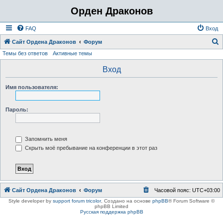
Орден Драконов
FAQ
Вход
Сайт Ордена Драконов
Форум
Темы без ответов
Активные темы
о
и
Вход
с
Имя пользователя:
к
Пароль:
Запомнить меня
Скрыть моё пребывание на конференции в этот раз
Сайт Ордена Драконов
Форум
Часовой пояс:
UTC+03:00
Style developer by
support forum tricolor
,
Создано на основе
phpBB
® Forum Software ©
phpBB Limited
Русская поддержка phpBB