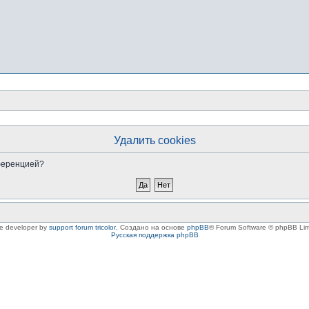
Удалить cookies
нференцией?
le developer by
support forum tricolor
,
Создано на основе
phpBB
® Forum Software © phpBB Lim
Русская поддержка phpBB