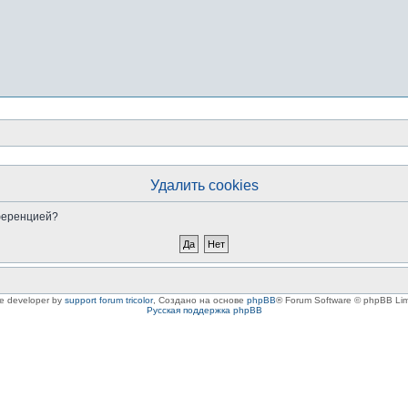
Удалить cookies
нференцией?
le developer by
support forum tricolor
,
Создано на основе
phpBB
® Forum Software © phpBB Lim
Русская поддержка phpBB