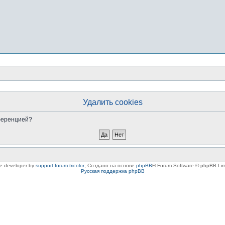
Удалить cookies
нференцией?
le developer by
support forum tricolor
,
Создано на основе
phpBB
® Forum Software © phpBB Lim
Русская поддержка phpBB