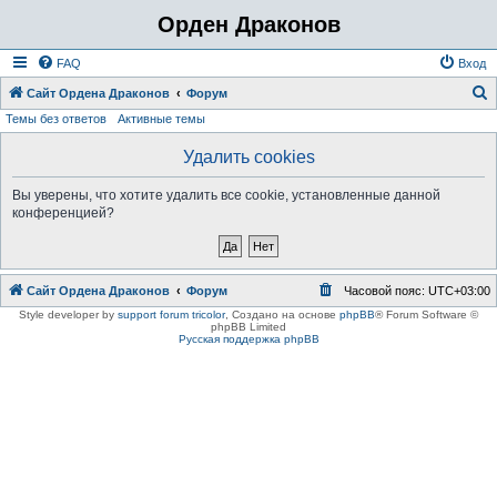
Орден Драконов
FAQ
Вход
Сайт Ордена Драконов
Форум
Темы без ответов
Активные темы
о
и
Удалить cookies
с
Вы уверены, что хотите удалить все cookie, установленные данной
к
конференцией?
Сайт Ордена Драконов
Форум
Часовой пояс:
UTC+03:00
Style developer by
support forum tricolor
,
Создано на основе
phpBB
® Forum Software ©
phpBB Limited
Русская поддержка phpBB