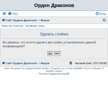
Орден Драконов
FAQ
Вход
Сайт Ордена Драконов
Форум
Темы без ответов
Активные темы
о
и
Удалить cookies
с
Вы уверены, что хотите удалить все cookie, установленные данной
к
конференцией?
Сайт Ордена Драконов
Форум
Часовой пояс:
UTC+03:00
Style developer by
support forum tricolor
,
Создано на основе
phpBB
® Forum Software ©
phpBB Limited
Русская поддержка phpBB