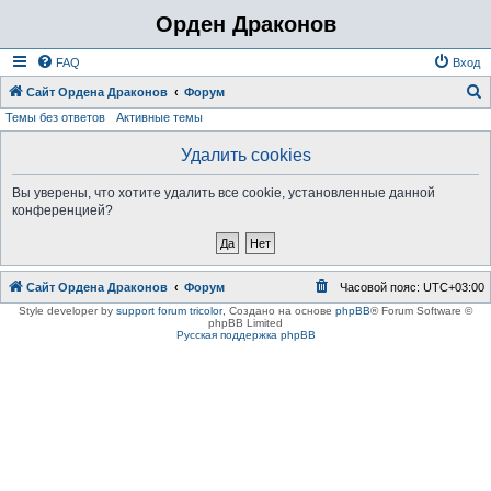
Орден Драконов
FAQ
Вход
Сайт Ордена Драконов
Форум
Темы без ответов
Активные темы
о
и
Удалить cookies
с
Вы уверены, что хотите удалить все cookie, установленные данной
к
конференцией?
Сайт Ордена Драконов
Форум
Часовой пояс:
UTC+03:00
Style developer by
support forum tricolor
,
Создано на основе
phpBB
® Forum Software ©
phpBB Limited
Русская поддержка phpBB