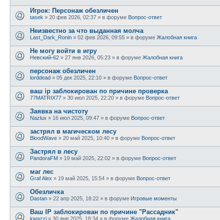
Игрок: Персонаж обезличен
tasek
»
20 фев 2026, 02:37
» в форуме
Вопрос-ответ
Неизвестно за что выданная молча
Last_Dark_Ronin
»
02 фев 2026, 09:55
» в форуме
Жалобная книга
Не могу войти в игру
Невский-62
»
27 янв 2026, 05:23
» в форуме
Жалобная книга
персонаж обезличен
lorddead
»
05 дек 2025, 22:10
» в форуме
Вопрос-ответ
ваш ip заблокирован по причине проверка
77MATRIX77
»
30 июл 2025, 22:20
» в форуме
Вопрос-ответ
Заявка на чистоту
Nazlux
»
16 июл 2025, 09:47
» в форуме
Вопрос-ответ
застрял в магическом лесу
BloodWave
»
20 май 2025, 10:40
» в форуме
Вопрос-ответ
Застрял в лесу
PandoraFM
»
19 май 2025, 22:02
» в форуме
Вопрос-ответ
маг лес
Graf Alex
»
19 май 2025, 15:54
» в форуме
Вопрос-ответ
Обезличка
Dastan
»
22 апр 2025, 18:22
» в форуме
Игровые моменты
Ваш IP заблокирован по причине "Рассадник"
kwazzi
»
30 янв 2025, 18:34
» в форуме
Жалобная книга