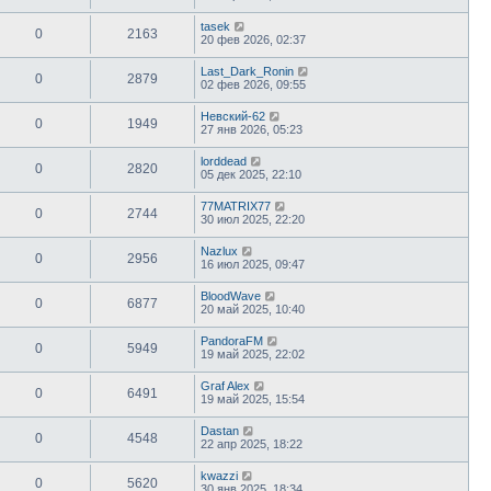
tasek
0
2163
20 фев 2026, 02:37
Last_Dark_Ronin
0
2879
02 фев 2026, 09:55
Невский-62
0
1949
27 янв 2026, 05:23
lorddead
0
2820
05 дек 2025, 22:10
77MATRIX77
0
2744
30 июл 2025, 22:20
Nazlux
0
2956
16 июл 2025, 09:47
BloodWave
0
6877
20 май 2025, 10:40
PandoraFM
0
5949
19 май 2025, 22:02
Graf Alex
0
6491
19 май 2025, 15:54
Dastan
0
4548
22 апр 2025, 18:22
kwazzi
0
5620
30 янв 2025, 18:34