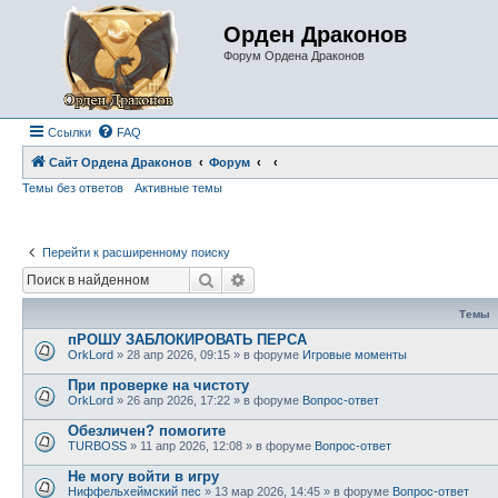
Орден Драконов
Форум Ордена Драконов
Ссылки
FAQ
Сайт Ордена Драконов
Форум
Темы без ответов
Активные темы
Перейти к расширенному поиску
Поиск
Расширенный поиск
Темы
пРОШУ ЗАБЛОКИРОВАТЬ ПЕРСА
OrkLord
»
28 апр 2026, 09:15
» в форуме
Игровые моменты
При проверке на чистоту
OrkLord
»
26 апр 2026, 17:22
» в форуме
Вопрос-ответ
Обезличен? помогите
TURBOSS
»
11 апр 2026, 12:08
» в форуме
Вопрос-ответ
Не могу войти в игру
Ниффельхеймский пес
»
13 мар 2026, 14:45
» в форуме
Вопрос-ответ