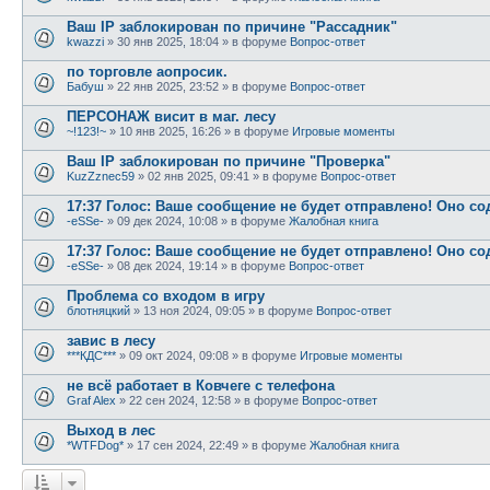
Ваш IP заблокирован по причине "Рассадник"
kwazzi
»
30 янв 2025, 18:04
» в форуме
Вопрос-ответ
по торговле аопросик.
Бабуш
»
22 янв 2025, 23:52
» в форуме
Вопрос-ответ
ПЕРСОНАЖ висит в маг. лесу
~!123!~
»
10 янв 2025, 16:26
» в форуме
Игровые моменты
Ваш IP заблокирован по причине "Проверка"
KuzZznec59
»
02 янв 2025, 09:41
» в форуме
Вопрос-ответ
17:37 Голос: Ваше сообщение не будет отправлено! Оно с
-eSSe-
»
09 дек 2024, 10:08
» в форуме
Жалобная книга
17:37 Голос: Ваше сообщение не будет отправлено! Оно с
-eSSe-
»
08 дек 2024, 19:14
» в форуме
Вопрос-ответ
Проблема со входом в игру
блотняцкий
»
13 ноя 2024, 09:05
» в форуме
Вопрос-ответ
завис в лесу
***КДС***
»
09 окт 2024, 09:08
» в форуме
Игровые моменты
не всё работает в Ковчеге с телефона
Graf Alex
»
22 сен 2024, 12:58
» в форуме
Вопрос-ответ
Выход в лес
*WTFDog*
»
17 сен 2024, 22:49
» в форуме
Жалобная книга