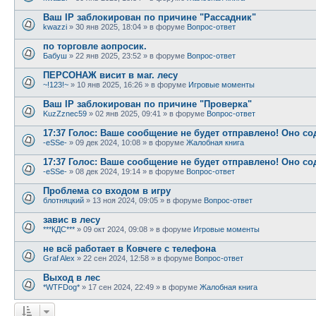
Ваш IP заблокирован по причине "Рассадник"
kwazzi
»
30 янв 2025, 18:04
» в форуме
Вопрос-ответ
по торговле аопросик.
Бабуш
»
22 янв 2025, 23:52
» в форуме
Вопрос-ответ
ПЕРСОНАЖ висит в маг. лесу
~!123!~
»
10 янв 2025, 16:26
» в форуме
Игровые моменты
Ваш IP заблокирован по причине "Проверка"
KuzZznec59
»
02 янв 2025, 09:41
» в форуме
Вопрос-ответ
17:37 Голос: Ваше сообщение не будет отправлено! Оно с
-eSSe-
»
09 дек 2024, 10:08
» в форуме
Жалобная книга
17:37 Голос: Ваше сообщение не будет отправлено! Оно с
-eSSe-
»
08 дек 2024, 19:14
» в форуме
Вопрос-ответ
Проблема со входом в игру
блотняцкий
»
13 ноя 2024, 09:05
» в форуме
Вопрос-ответ
завис в лесу
***КДС***
»
09 окт 2024, 09:08
» в форуме
Игровые моменты
не всё работает в Ковчеге с телефона
Graf Alex
»
22 сен 2024, 12:58
» в форуме
Вопрос-ответ
Выход в лес
*WTFDog*
»
17 сен 2024, 22:49
» в форуме
Жалобная книга