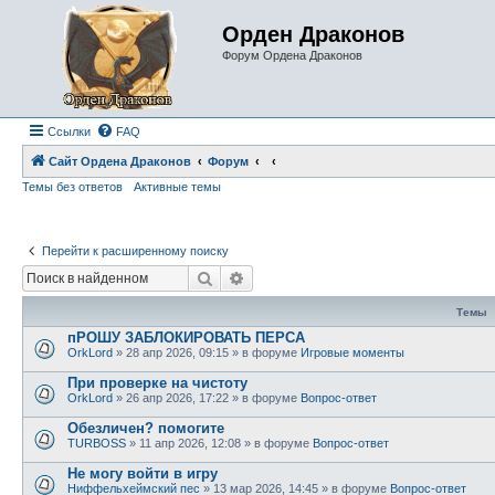
Орден Драконов
Форум Ордена Драконов
Ссылки
FAQ
Сайт Ордена Драконов
Форум
Темы без ответов
Активные темы
Перейти к расширенному поиску
Поиск
Расширенный поиск
Темы
пРОШУ ЗАБЛОКИРОВАТЬ ПЕРСА
OrkLord
»
28 апр 2026, 09:15
» в форуме
Игровые моменты
При проверке на чистоту
OrkLord
»
26 апр 2026, 17:22
» в форуме
Вопрос-ответ
Обезличен? помогите
TURBOSS
»
11 апр 2026, 12:08
» в форуме
Вопрос-ответ
Не могу войти в игру
Ниффельхеймский пес
»
13 мар 2026, 14:45
» в форуме
Вопрос-ответ