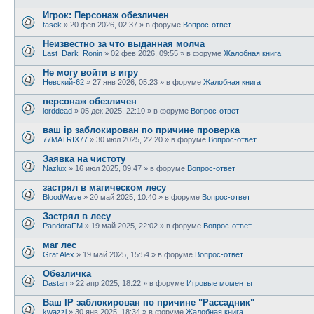
Игрок: Персонаж обезличен
tasek
»
20 фев 2026, 02:37
» в форуме
Вопрос-ответ
Неизвестно за что выданная молча
Last_Dark_Ronin
»
02 фев 2026, 09:55
» в форуме
Жалобная книга
Не могу войти в игру
Невский-62
»
27 янв 2026, 05:23
» в форуме
Жалобная книга
персонаж обезличен
lorddead
»
05 дек 2025, 22:10
» в форуме
Вопрос-ответ
ваш ip заблокирован по причине проверка
77MATRIX77
»
30 июл 2025, 22:20
» в форуме
Вопрос-ответ
Заявка на чистоту
Nazlux
»
16 июл 2025, 09:47
» в форуме
Вопрос-ответ
застрял в магическом лесу
BloodWave
»
20 май 2025, 10:40
» в форуме
Вопрос-ответ
Застрял в лесу
PandoraFM
»
19 май 2025, 22:02
» в форуме
Вопрос-ответ
маг лес
Graf Alex
»
19 май 2025, 15:54
» в форуме
Вопрос-ответ
Обезличка
Dastan
»
22 апр 2025, 18:22
» в форуме
Игровые моменты
Ваш IP заблокирован по причине "Рассадник"
kwazzi
»
30 янв 2025, 18:34
» в форуме
Жалобная книга