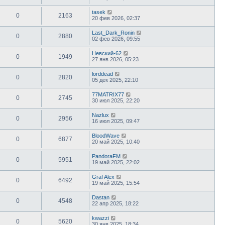
tasek
0
2163
20 фев 2026, 02:37
Last_Dark_Ronin
0
2880
02 фев 2026, 09:55
Невский-62
0
1949
27 янв 2026, 05:23
lorddead
0
2820
05 дек 2025, 22:10
77MATRIX77
0
2745
30 июл 2025, 22:20
Nazlux
0
2956
16 июл 2025, 09:47
BloodWave
0
6877
20 май 2025, 10:40
PandoraFM
0
5951
19 май 2025, 22:02
Graf Alex
0
6492
19 май 2025, 15:54
Dastan
0
4548
22 апр 2025, 18:22
kwazzi
0
5620
30 янв 2025, 18:34