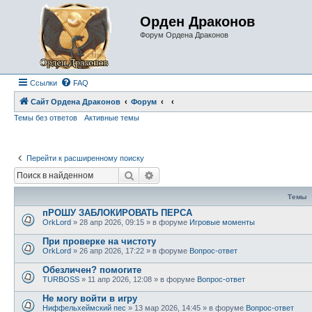
Орден Драконов
Форум Ордена Драконов
Ссылки
FAQ
Сайт Ордена Драконов
Форум
Темы без ответов
Активные темы
Перейти к расширенному поиску
Поиск
Расширенный поиск
Темы
пРОШУ ЗАБЛОКИРОВАТЬ ПЕРСА
OrkLord
»
28 апр 2026, 09:15
» в форуме
Игровые моменты
При проверке на чистоту
OrkLord
»
26 апр 2026, 17:22
» в форуме
Вопрос-ответ
Обезличен? помогите
TURBOSS
»
11 апр 2026, 12:08
» в форуме
Вопрос-ответ
Не могу войти в игру
Ниффельхеймский пес
»
13 мар 2026, 14:45
» в форуме
Вопрос-ответ