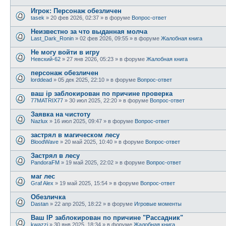
Игрок: Персонаж обезличен
tasek
»
20 фев 2026, 02:37
» в форуме
Вопрос-ответ
Неизвестно за что выданная молча
Last_Dark_Ronin
»
02 фев 2026, 09:55
» в форуме
Жалобная книга
Не могу войти в игру
Невский-62
»
27 янв 2026, 05:23
» в форуме
Жалобная книга
персонаж обезличен
lorddead
»
05 дек 2025, 22:10
» в форуме
Вопрос-ответ
ваш ip заблокирован по причине проверка
77MATRIX77
»
30 июл 2025, 22:20
» в форуме
Вопрос-ответ
Заявка на чистоту
Nazlux
»
16 июл 2025, 09:47
» в форуме
Вопрос-ответ
застрял в магическом лесу
BloodWave
»
20 май 2025, 10:40
» в форуме
Вопрос-ответ
Застрял в лесу
PandoraFM
»
19 май 2025, 22:02
» в форуме
Вопрос-ответ
маг лес
Graf Alex
»
19 май 2025, 15:54
» в форуме
Вопрос-ответ
Обезличка
Dastan
»
22 апр 2025, 18:22
» в форуме
Игровые моменты
Ваш IP заблокирован по причине "Рассадник"
kwazzi
»
30 янв 2025, 18:34
» в форуме
Жалобная книга