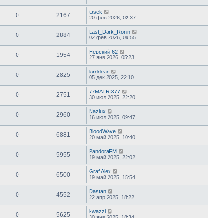
tasek
0
2167
20 фев 2026, 02:37
Last_Dark_Ronin
0
2884
02 фев 2026, 09:55
Невский-62
0
1954
27 янв 2026, 05:23
lorddead
0
2825
05 дек 2025, 22:10
77MATRIX77
0
2751
30 июл 2025, 22:20
Nazlux
0
2960
16 июл 2025, 09:47
BloodWave
0
6881
20 май 2025, 10:40
PandoraFM
0
5955
19 май 2025, 22:02
Graf Alex
0
6500
19 май 2025, 15:54
Dastan
0
4552
22 апр 2025, 18:22
kwazzi
0
5625
30 янв 2025, 18:34