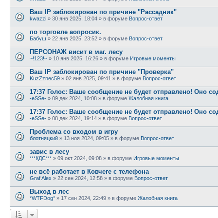
Ваш IP заблокирован по причине "Рассадник"
kwazzi
»
30 янв 2025, 18:04
» в форуме
Вопрос-ответ
по торговле аопросик.
Бабуш
»
22 янв 2025, 23:52
» в форуме
Вопрос-ответ
ПЕРСОНАЖ висит в маг. лесу
~!123!~
»
10 янв 2025, 16:26
» в форуме
Игровые моменты
Ваш IP заблокирован по причине "Проверка"
KuzZznec59
»
02 янв 2025, 09:41
» в форуме
Вопрос-ответ
17:37 Голос: Ваше сообщение не будет отправлено! Оно с
-eSSe-
»
09 дек 2024, 10:08
» в форуме
Жалобная книга
17:37 Голос: Ваше сообщение не будет отправлено! Оно с
-eSSe-
»
08 дек 2024, 19:14
» в форуме
Вопрос-ответ
Проблема со входом в игру
блотняцкий
»
13 ноя 2024, 09:05
» в форуме
Вопрос-ответ
завис в лесу
***КДС***
»
09 окт 2024, 09:08
» в форуме
Игровые моменты
не всё работает в Ковчеге с телефона
Graf Alex
»
22 сен 2024, 12:58
» в форуме
Вопрос-ответ
Выход в лес
*WTFDog*
»
17 сен 2024, 22:49
» в форуме
Жалобная книга