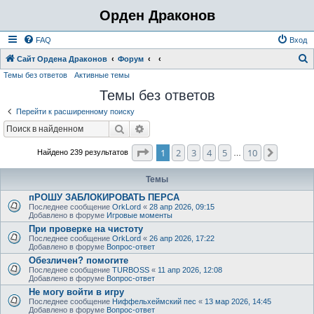
Орден Драконов
FAQ
Вход
Сайт Ордена Драконов
Форум
Темы без ответов
Активные темы
о
Темы без ответов
и
с
Перейти к расширенному поиску
к
Поиск
Расширенный поиск
Страница
1
из
10
1
2
3
4
5
10
След.
Найдено 239 результатов
…
Темы
пРОШУ ЗАБЛОКИРОВАТЬ ПЕРСА
Последнее сообщение
OrkLord
«
28 апр 2026, 09:15
Добавлено в форуме
Игровые моменты
При проверке на чистоту
Последнее сообщение
OrkLord
«
26 апр 2026, 17:22
Добавлено в форуме
Вопрос-ответ
Обезличен? помогите
Последнее сообщение
TURBOSS
«
11 апр 2026, 12:08
Добавлено в форуме
Вопрос-ответ
Не могу войти в игру
Последнее сообщение
Ниффельхеймский пес
«
13 мар 2026, 14:45
Добавлено в форуме
Вопрос-ответ