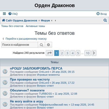
Орден Драконов
FAQ
Вход
Сайт Ордена Драконов
Форум
Темы без ответов
Активные темы
о
Темы без ответов
и
с
Перейти к расширенному поиску
к
Поиск
Расширенный поиск
Страница
1
из
10
1
2
3
4
5
10
След.
Найдено 240 результатов
…
Темы
пРОШУ ЗАБЛОКИРОВАТЬ ПЕРСА
Последнее сообщение
OrkLord
«
28 апр 2026, 09:15
Добавлено в форуме
Игровые моменты
При проверке на чистоту
Последнее сообщение
OrkLord
«
26 апр 2026, 17:22
Добавлено в форуме
Вопрос-ответ
Обезличен? помогите
Последнее сообщение
TURBOSS
«
11 апр 2026, 12:08
Добавлено в форуме
Вопрос-ответ
Не могу войти в игру
Последнее сообщение
Ниффельхеймский пес
«
13 мар 2026, 14:45
Добавлено в форуме
Вопрос-ответ