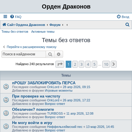
Орден Драконов
FAQ
Вход
Сайт Ордена Драконов
Форум
Темы без ответов
Активные темы
о
Темы без ответов
и
с
Перейти к расширенному поиску
к
Поиск
Расширенный поиск
Страница
1
из
10
1
2
3
4
5
10
След.
Найдено 240 результатов
…
Темы
пРОШУ ЗАБЛОКИРОВАТЬ ПЕРСА
Последнее сообщение
OrkLord
«
28 апр 2026, 09:15
Добавлено в форуме
Игровые моменты
При проверке на чистоту
Последнее сообщение
OrkLord
«
26 апр 2026, 17:22
Добавлено в форуме
Вопрос-ответ
Обезличен? помогите
Последнее сообщение
TURBOSS
«
11 апр 2026, 12:08
Добавлено в форуме
Вопрос-ответ
Не могу войти в игру
Последнее сообщение
Ниффельхеймский пес
«
13 мар 2026, 14:45
Добавлено в форуме
Вопрос-ответ